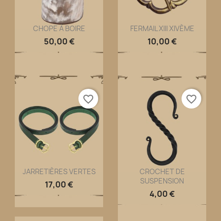
CHOPE À BOIRE
FERMAIL XIII XIVÈME
Aperçu rapide
Aperçu rapide


50,00 €
10,00 €
favorite_border
favorite_border
JARRETIÈRES VERTES
CROCHET DE
SUSPENSION
Aperçu rapide
Aperçu rapide


17,00 €
4,00 €