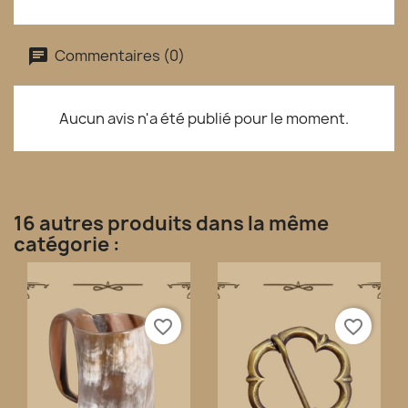
Commentaires (0)
Aucun avis n'a été publié pour le moment.
16 autres produits dans la même
catégorie :
favorite_border
favorite_border