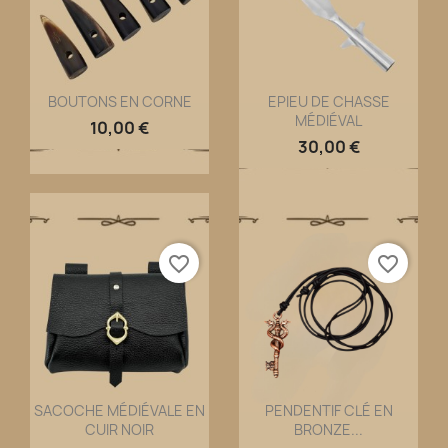
BOUTONS EN CORNE
EPIEU DE CHASSE
MÉDIÉVAL
Aperçu rapide
Aperçu rapide


10,00 €
30,00 €
favorite_border
favorite_border
SACOCHE MÉDIÉVALE EN
PENDENTIF CLÉ EN
CUIR NOIR
BRONZE...
Aperçu rapide
Aperçu rapide

