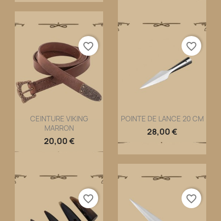
favorite_border
favorite_border
CEINTURE VIKING
POINTE DE LANCE 20 CM
MARRON
Aperçu rapide
Aperçu rapide


28,00 €
20,00 €
favorite_border
favorite_border