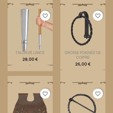
favorite_border
favorite_border
TALON DE LANCE
GROSSE POIGNÉE DE
COFFRE
Aperçu rapide
Aperçu rapide


28,00 €
26,00 €
favorite_border
favorite_border