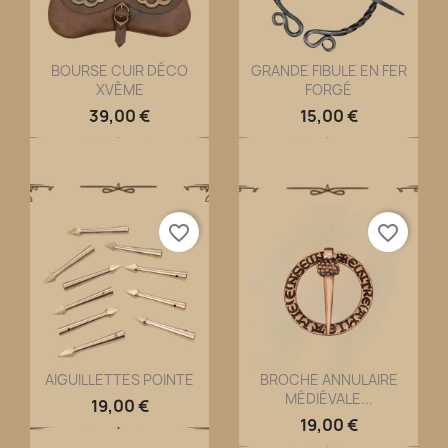
BOURSE CUIR DÉCO
GRANDE FIBULE EN FER
XVÈME
FORGÉ
Aperçu rapide
Aperçu rapide


39,00 €
15,00 €
favorite_border
favorite_border
AIGUILLETTES POINTE
BROCHE ANNULAIRE
MÉDIÉVALE...
Aperçu rapide
Aperçu rapide


19,00 €
19,00 €