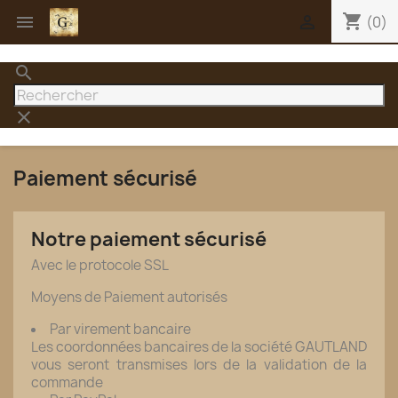
shopping_cart


(0)
search
clear
Paiement sécurisé
Notre paiement sécurisé
Avec le protocole SSL
Moyens de Paiement autorisés
Par virement bancaire
Les coordonnées bancaires de la société GAUTLAND
vous seront transmises lors de la validation de la
commande