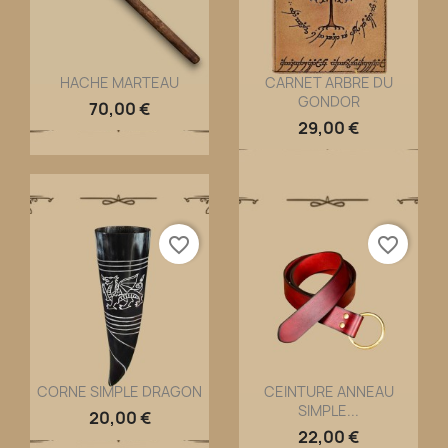
HACHE MARTEAU
CARNET ARBRE DU
GONDOR
Aperçu rapide
Aperçu rapide


70,00 €
29,00 €
favorite_border
favorite_border
CORNE SIMPLE DRAGON
CEINTURE ANNEAU
SIMPLE...
Aperçu rapide
Aperçu rapide


20,00 €
22,00 €