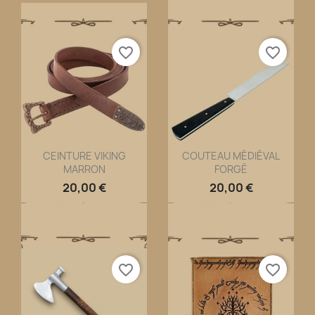
favorite_border
favorite_border
CEINTURE VIKING
COUTEAU MÉDIÉVAL
MARRON
FORGÉ
Aperçu rapide
Aperçu rapide


20,00 €
20,00 €
favorite_border
favorite_border