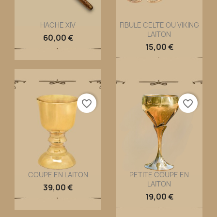
HACHE XIV
FIBULE CELTE OU VIKING
LAITON
Aperçu rapide
Aperçu rapide


60,00 €
15,00 €
favorite_border
favorite_border
COUPE EN LAITON
PETITE COUPE EN
LAITON
Aperçu rapide
Aperçu rapide


39,00 €
19,00 €