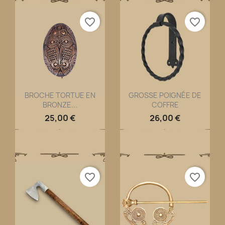
favorite_border
favorite_border
BROCHE TORTUE EN
GROSSE POIGNÉE DE
BRONZE...
COFFRE
Aperçu rapide
Aperçu rapide


25,00 €
26,00 €
favorite_border
favorite_border