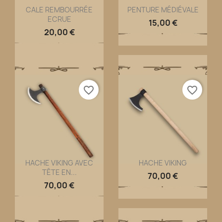
CALE REMBOURRÉE
PENTURE MÉDIÉVALE
ECRUE
Aperçu rapide
Aperçu rapide


15,00 €
20,00 €
favorite_border
favorite_border
HACHE VIKING AVEC
HACHE VIKING
TÊTE EN...
Aperçu rapide
Aperçu rapide


70,00 €
70,00 €