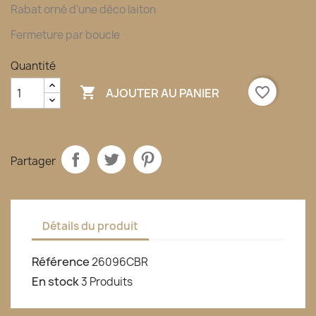
Rabat orné d'une déco laiton
Fermeture par boucle
Quantité

favorite_border
AJOUTER AU PANIER
Partager
Détails du produit
Référence
26096CBR
En stock
3 Produits