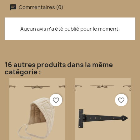
Commentaires (0)
Aucun avis n'a été publié pour le moment.
16 autres produits dans la même
catégorie :
favorite_border
favorite_border